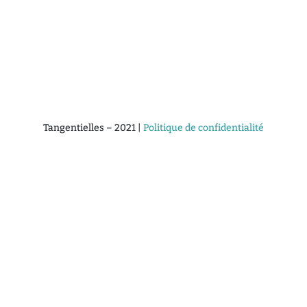
ons Passées
Oeuvres Primées
Æntrelangues
B
Tangentielles – 2021 |
Politique de confidentialité