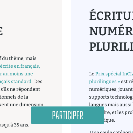
ÉCRITU
E
NUMÉR
PLURIL
if du thème, mais
:
écrite en français,
ir au moins une
Le
Prix spécial InC
ançais standard.
Des
plurilingues »
est r
s’ils ne répondent
numériques, jouant 
ionnels de la
supports technologi
ervent une dimension
langues mais aussi l
PARTICIPER
entendre, et les pr
numérique.
usqu’à 35 ans.
Une seule catégorie 