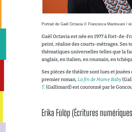
Portrait de Gaël Octavia © Francesca Mantovani / éd
Gaël Octavia est née en 1977 à Fort-de-Fr
peint, réalise des courts-métrages. Ses t
thématiques universelles telles que la fami
anglais, en italien, en roumain, en tchèqu
Ses pièces de théâtre sont lues et jouée
premier roman,
La fin de Mame Baby
(Gal
T.
(Gallimard) est couronné par le Goncou
Erika Fülöp (Écritures numériques