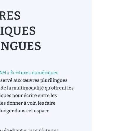
RES
IQUES
INGUES
IAM «
Écritures numériques
éservé aux œuvres plurilingues
de la multimodalité qu’offrent les
ques pour écrire entre les
es donner à voir, les faire
olonger dans cet espace
: étudiant.e, jusqu’à 35 ans.