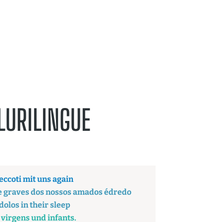
oîte à Écriture
Contact
LURILINGUE
ccoti mit uns again
he graves dos nossos amados édredo
olos in their sleep
s virgens und infants.