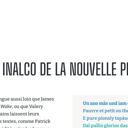
ons Passées
Oeuvres Primées
Æntrelangues
B
INALCO DE LA NOUVELLE P
ingue aussi loin que James
Un ano màs und iam e
 Wake
, ou que Valery
Pauvre et petit on t
tains laissent leurs
E pure pionsly tapàud
rs textes, comme Patrick
Dal pallio glorios da